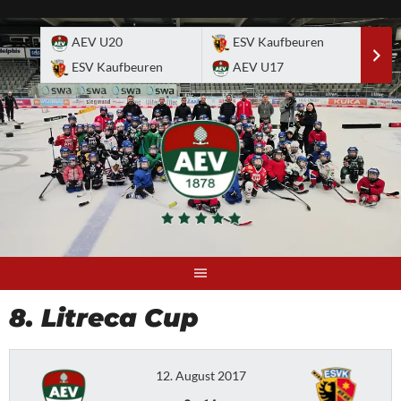
Skip
to
AEV U20
ESV Kaufbeuren
E
content
ESV Kaufbeuren
AEV U17
A
8. Litreca Cup
12. August 2017