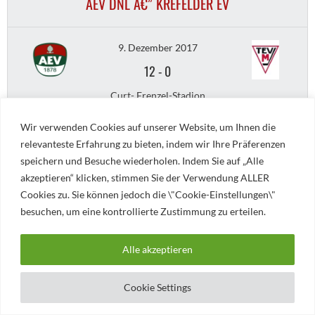
AEV DNL Â€” KREFELDER EV
9. Dezember 2017
12
-
0
Curt- Frenzel-Stadion
AUGSBURGER EV - TEV MIESBACH
Wir verwenden Cookies auf unserer Website, um Ihnen die
relevanteste Erfahrung zu bieten, indem wir Ihre Präferenzen
speichern und Besuche wiederholen. Indem Sie auf „Alle
9. Dezember 2017
akzeptieren“ klicken, stimmen Sie der Verwendung ALLER
1
-
13
Cookies zu. Sie können jedoch die \"Cookie-Einstellungen\"
besuchen, um eine kontrollierte Zustimmung zu erteilen.
Curt- Frenzel-Stadion
AEV DNL Â€” JUNGADLER MANNHEIM
Alle akzeptieren
10. Dezember 2017
Cookie Settings
4
-
7