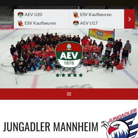
Skip
to
AEV U20
ESV Kaufbeuren
E
content
ESV Kaufbeuren
AEV U17
A
JUNGADLER MANNHEIM