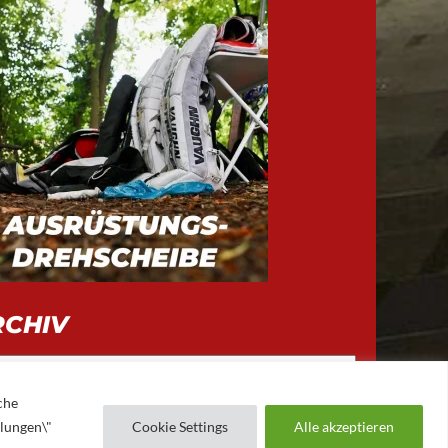
RCHIV
iv
che
llungen\"
Cookie Settings
Alle akzeptieren
AUGSBURGER EV