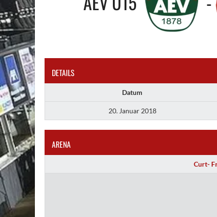
AEV U15
-
DETAILS
Datum
20. Januar 2018
ARENA
Curt- F