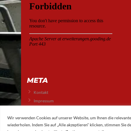
META
Kontakt
Impressum
Datenschutz
Wir verwenden Cookies auf unserer Website, um Ihnen die relevante
wiederholen. Indem Sie auf „Alle akzeptieren“ klicken, stimmen Sie
© 2026 AUGSBURGER EISLAUFVEREIN E.V.