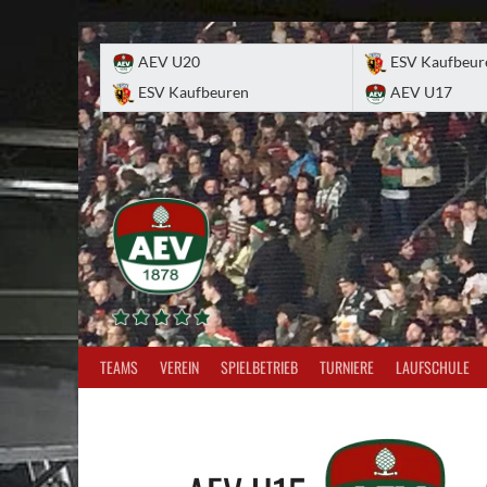
Skip
to
AEV U20
ESV Kaufbeur
content
ESV Kaufbeuren
AEV U17
TEAMS
VEREIN
SPIELBETRIEB
TURNIERE
LAUFSCHULE