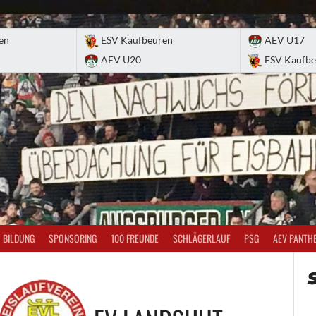
en
ESV Kaufbeuren
AEV U17
AEV U20
ESV Kaufbe
BILDUNG
SPONSORING
100 FREUNDE
SCHLÄGERLAUF
PSG
AEV PANTH