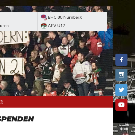
EHC 80 Nürnberg
uren
AEV U17
ER
SPENDEN