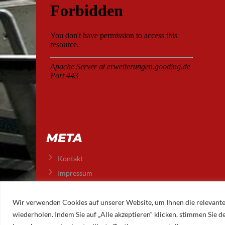
META
Kontakt
Impressum
Datenschutz
Wir verwenden Cookies auf unserer Website, um Ihnen die relevante
wiederholen. Indem Sie auf „Alle akzeptieren“ klicken, stimmen Sie
© 2026 AUGSBURGER EISLAUFVEREIN E.V.