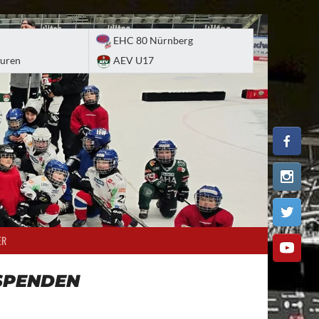
EHC 80 Nürnberg
uren
AEV U17
ER
SPENDEN