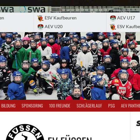
en
ESV Kaufbeuren
AEV U17
AEV U20
ESV Kaufbe
BILDUNG
SPONSORING
100 FREUNDE
SCHLÄGERLAUF
PSG
AEV PANTH