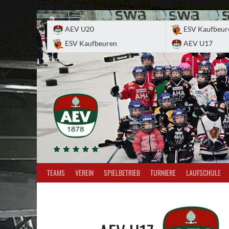
Skip
to
AEV U20
ESV Kaufbeur
content
ESV Kaufbeuren
AEV U17
TEAMS
VEREIN
SPIELBETRIEB
TURNIERE
LAUFSCHULE