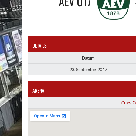
AEV U17
DETAILS
Datum
23. September 2017
ARENA
Curt- F