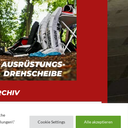
RCHIV
iv
che
llungen\"
Cookie Settings
Alle akzeptieren
AUGSBURGER EV