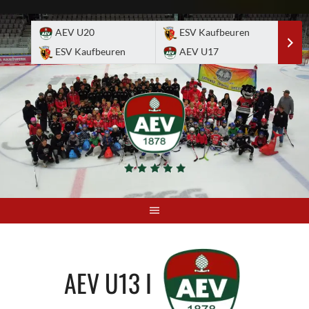
Skip
to
AEV U20
ESV Kaufbeuren
E
content
ESV Kaufbeuren
AEV U17
A
AEV U13 I