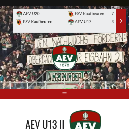
Skip
to
AEV U20
ESV Kaufbeuren
7
E
content
ESV Kaufbeuren
AEV U17
3
A
AEV U13 II