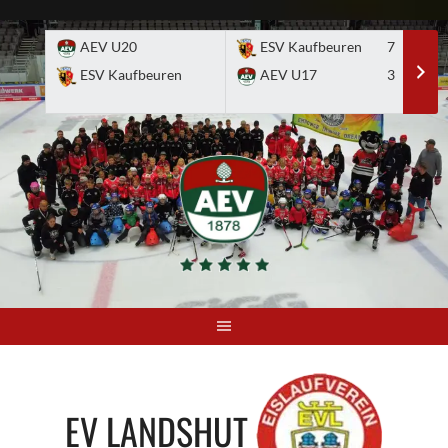
Skip
to
AEV U20
ESV Kaufbeuren
7
E
content
ESV Kaufbeuren
AEV U17
3
A
EV LANDSHUT