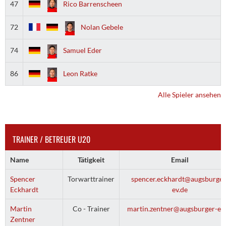
47
Rico Barrenscheen
72
Nolan Gebele
74
Samuel Eder
86
Leon Ratke
Alle Spieler ansehen
TRAINER / BETREUER U20
Name
Tätigkeit
Email
Spencer
Torwarttrainer
spencer.eckhardt@augsburger
Eckhardt
ev.de
Martin
Co - Trainer
martin.zentner@augsburger-ev.
Zentner