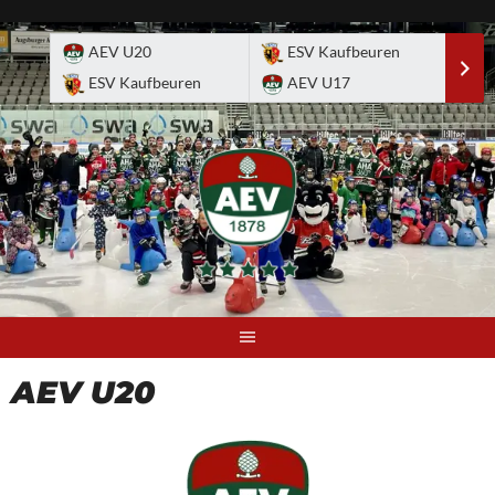
Skip
to
AEV U20
ESV Kaufbeuren
E
content
ESV Kaufbeuren
AEV U17
A
AEV U20