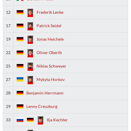
12
Frederik Lenke
17
Patrick Seidel
19
Jonas Heichele
22
Oliver Oberth
25
Niklas Schweyer
27
Mykyta Horkov
28
Benjamin Herrmann
29
Lenny Creuzburg
33
Ilja Kechter