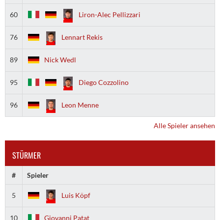
60
Liron-Alec Pellizzari
76
Lennart Rekis
89
Nick Wedl
95
Diego Cozzolino
96
Leon Menne
Alle Spieler ansehen
STÜRMER
#
Spieler
5
Luis Köpf
10
Giovanni Patat