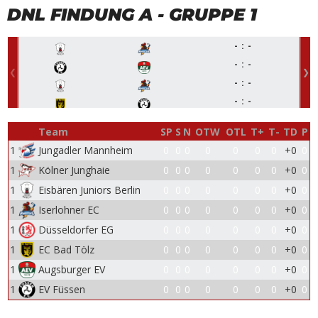
DNL FINDUNG A - GRUPPE 1
-
-
-
-
-
-
-
-
-
-
Team
SP
S
N
OTW
OTL
T+
T-
TD
P
1
Jungadler Mannheim
0
0
0
0
0
0
0
+0
0
1
Kölner Junghaie
0
0
0
0
0
0
0
+0
0
1
Eisbären Juniors Berlin
0
0
0
0
0
0
0
+0
0
1
Iserlohner EC
0
0
0
0
0
0
0
+0
0
1
Düsseldorfer EG
0
0
0
0
0
0
0
+0
0
1
EC Bad Tölz
0
0
0
0
0
0
0
+0
0
1
Augsburger EV
0
0
0
0
0
0
0
+0
0
1
EV Füssen
0
0
0
0
0
0
0
+0
0