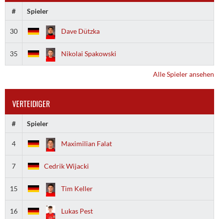
#
Spieler
30
Dave Dützka
35
Nikolai Spakowski
Alle Spieler ansehen
VERTEIDIGER
#
Spieler
4
Maximilian Falat
7
Cedrik Wijacki
15
Tim Keller
16
Lukas Pest