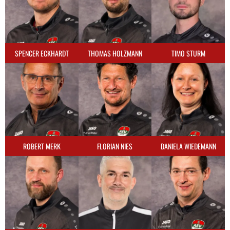
SPENCER ECKHARDT
THOMAS HOLZMANN
TIMO STURM
ROBERT MERK
FLORIAN NIES
DANIELA WIEDEMANN