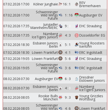
REV
07.02.2026
17:00
Kölner Junghaie
16
:
1
Bremerhaven
Schwenninger
07.02.2026
17:00
Wild Wings
1
:
16
Augsburger EV
Future
Jungadler
07.02.2026
17:35
9
:
0
EHC Straubing
Mannheim/MERC
Nürnberg
07.02.2026
17:35
4
:
3
Düsseldorfer EG
IceTigers Juniors
Eisbären Juniors
Young Roosters
07.02.2026
18:30
5
:
1
Berlin
Iserlohn
07.02.2026
18:30
Löwen Frankfurt
4
:
1
ERC Ingolstadt
07.02.2026
19:05
Löwen Frankfurt
5
:
6
EHC Straubing
Schwenninger
07.02.2026
19:05
Wild Wings
3
:
6
ERC Ingolstadt
Future
Dresdner
08.02.2026
07:30
Augsburger EV
6
:
3
Eislöwen Juniors
Eisbären Juniors
Nürnberg
08.02.2026
07:30
4
:
0
Berlin
IceTigers Juniors
Rookie Bulls
Young Grizzlies
08.02.2026
08:05
9
:
3
München
Wolfsburg
Schwenninger
08.02.2026
08:05
Wild Wings
4
:
6
Löwen Frankfurt