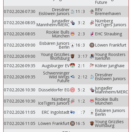
Future
Dresdner
REV
07.02.2026
07:30
11
:
3
Eislöwen Juniors
Bremerhaven
Jungadler
Nürnberg
07.02.2026
08:05
3
:
2
Mannheim/MERC
IceTigers Juniors
Rookie Bulls
07.02.2026
08:05
2
:
3
EHC Straubing
München
Eisbären Juniors
07.02.2026
09:00
16
:
3
Löwen Frankfurt
Berlin
Young Grizzlies
Young Roosters
07.02.2026
09:00
3
:
17
Wolfsburg
Iserlohn
07.02.2026
09:35
Augsburger EV
2
:
1
Kölner Junghaie
Schwenninger
Dresdner
07.02.2026
09:35
Wild Wings
2
:
12
Eislöwen Juniors
Future
Jungadler
07.02.2026
10:30
Düsseldorfer EG
5
:
2
Mannheim/MERC
Nürnberg
Rookie Bulls
07.02.2026
10:30
1
:
2
IceTigers Juniors
München
Eisbären Juniors
07.02.2026
11:05
ERC Ingolstadt
0
:
7
Berlin
Young Grizzlies
07.02.2026
11:05
Löwen Frankfurt
16
:
5
Wolfsburg