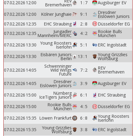
REV
07.02.2026
12:00
1
:
7
Augsburger EV
Bremerhaven
Dresdner
07.02.2026
12:00
Kölner Junghaie
9
:
1
Eislöwen Juniors
07.02.2026
12:35
EHC Straubing
2
:
8
Düsseldorfer EG
Jungadler
Rookie Bulls
07.02.2026
12:35
4
:
2
Mannheim/MERC
München
Young Roosters
07.02.2026
13:30
5
:
1
ERC Ingolstadt
Iserlohn
Eisbären Juniors
Young Grizzlies
07.02.2026
13:30
13
:
1
Berlin
Wolfsburg
Schwenninger
REV
07.02.2026
14:05
Wild Wings
7
:
2
Bremerhaven
Future
Dresdner
07.02.2026
14:05
3
:
9
Augsburger EV
Eislöwen Juniors
Nürnberg
07.02.2026
15:00
6
:
1
EHC Straubing
IceTigers Juniors
Rookie Bulls
07.02.2026
15:00
4
:
5
Düsseldorfer EG
München
Young Roosters
07.02.2026
15:35
Löwen Frankfurt
6
:
8
Iserlohn
Young Grizzlies
07.02.2026
15:35
3
:
8
ERC Ingolstadt
Wolfsburg