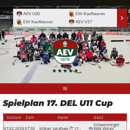
Skip
to
AEV U20
ESV Kaufbeuren
E
content
ESV Kaufbeuren
AEV U17
A
Spielplan 17. DEL U11 Cup
Datum
Zeit
Heim
Gast
Schwenninger
07.02.2026
07:30
Kölner Junghaie
21
:
0
Wild Wings