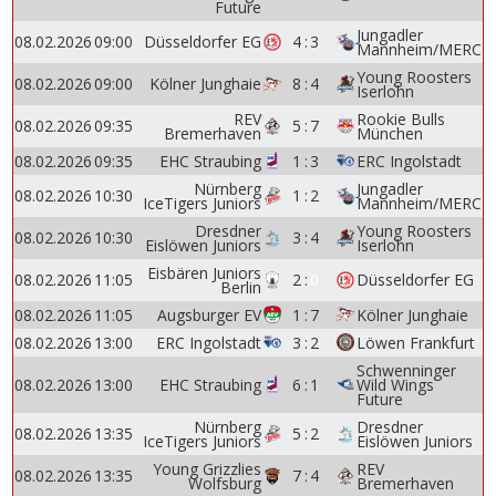
Future
Jungadler
08.02.2026
09:00
Düsseldorfer EG
4
:
3
Mannheim/MERC
Young Roosters
08.02.2026
09:00
Kölner Junghaie
8
:
4
Iserlohn
REV
Rookie Bulls
08.02.2026
09:35
5
:
7
Bremerhaven
München
08.02.2026
09:35
EHC Straubing
1
:
3
ERC Ingolstadt
Nürnberg
Jungadler
08.02.2026
10:30
1
:
2
IceTigers Juniors
Mannheim/MERC
Dresdner
Young Roosters
08.02.2026
10:30
3
:
4
Eislöwen Juniors
Iserlohn
Eisbären Juniors
08.02.2026
11:05
2
:
0
Düsseldorfer EG
Berlin
08.02.2026
11:05
Augsburger EV
1
:
7
Kölner Junghaie
08.02.2026
13:00
ERC Ingolstadt
3
:
2
Löwen Frankfurt
Schwenninger
08.02.2026
13:00
EHC Straubing
6
:
1
Wild Wings
Future
Nürnberg
Dresdner
08.02.2026
13:35
5
:
2
IceTigers Juniors
Eislöwen Juniors
Young Grizzlies
REV
08.02.2026
13:35
7
:
4
Wolfsburg
Bremerhaven