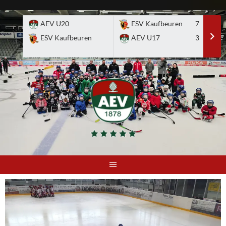
Skip
to
AEV U20
ESV Kaufbeuren
7
E
content
ESV Kaufbeuren
AEV U17
3
A