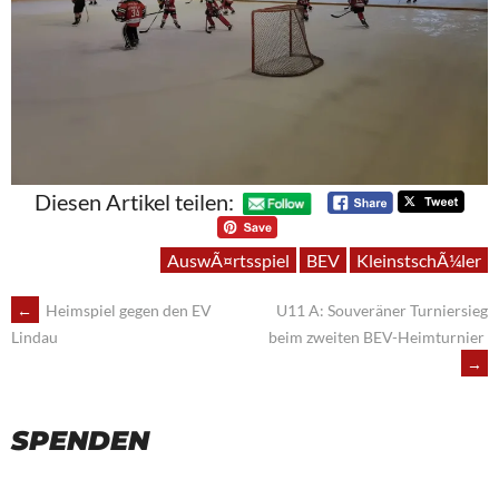
Diesen Artikel teilen:
AuswÃ¤rtsspiel
BEV
KleinstschÃ¼ler
POST
←
Heimspiel gegen den EV
U11 A: Souveräner Turniersieg
beim zweiten BEV-Heimturnier
Lindau
NAVIGATION
→
SPENDEN