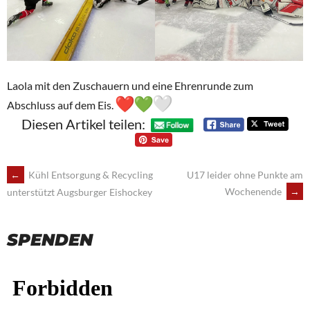
Laola mit den Zuschauern und eine Ehrenrunde zum
Abschluss auf dem Eis.
Diesen Artikel teilen:
POST
←
Kühl Entsorgung & Recycling
U17 leider ohne Punkte am
Wochenende
→
unterstützt Augsburger Eishockey
NAVIGATION
SPENDEN