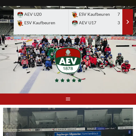
Skip
to
AEV U20
ESV Kaufbeuren
7
E
content
ESV Kaufbeuren
AEV U17
3
A