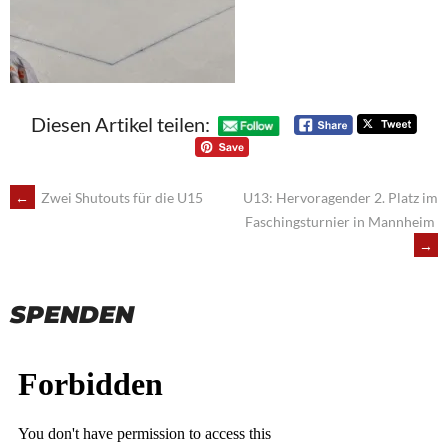
Diesen Artikel teilen:
POST
←
Zwei Shutouts für die U15
U13: Hervoragender 2. Platz im
Faschingsturnier in Mannheim
NAVIGATION
→
SPENDEN