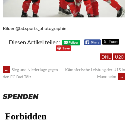
Bilder @bd.sports_photographie
Diesen Artikel teilen:
DNL
U20
POST
←
Sieg und Niederlage gegen
Kämpferische Leistung der U15 in
Mannheim
→
den EC Bad Tölz
NAVIGATION
SPENDEN