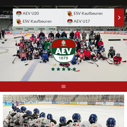
Skip
to
AEV U20
ESV Kaufbeuren
E
content
ESV Kaufbeuren
AEV U17
A