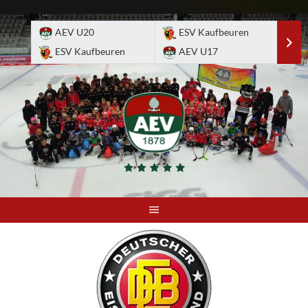
Skip
to
AEV U20
ESV Kaufbeuren
E
content
ESV Kaufbeuren
AEV U17
A