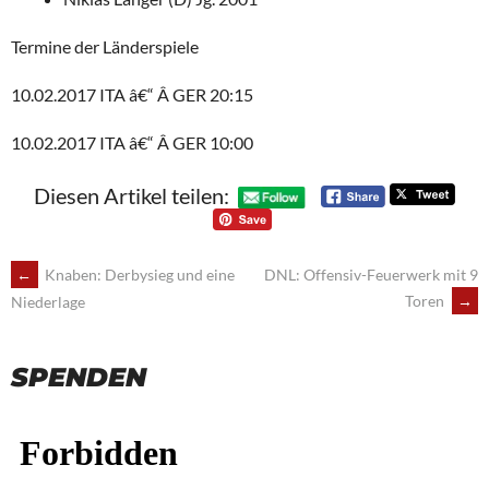
Termine der Länderspiele
10.02.2017 ITA â€“ Â GER 20:15
10.02.2017 ITA â€“ Â GER 10:00
Diesen Artikel teilen:
POST
←
Knaben: Derbysieg und eine
DNL: Offensiv-Feuerwerk mit 9
Toren
→
Niederlage
NAVIGATION
SPENDEN