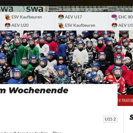
ESV Kaufbeuren
AEV U17
EHC 80
AEV U20
ESV Kaufbeuren
AEV U1
 am Wochenende
BILDUNG
SPONSORING
100 FREUNDE
SCHLÄGERLAUF
PSG
AEV PANTH
U15 2