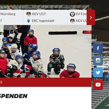
 Nürnberg
AEV U17
EV Füssen
7
ERC Ingolstadt
AEV U20
ER
SPENDEN