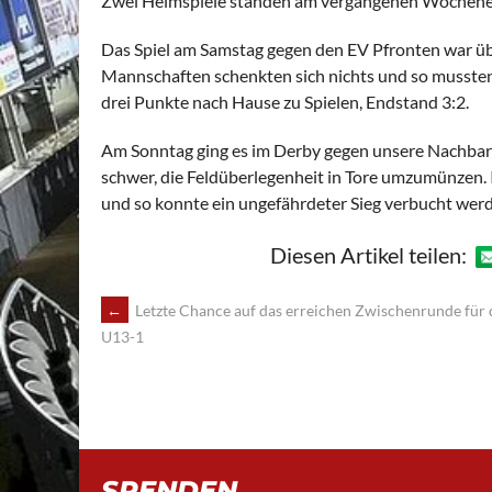
Zwei Heimspiele standen am vergangenen Wochenen
Das Spiel am Samstag gegen den EV Pfronten war üb
Mannschaften schenkten sich nichts und so mussten 
drei Punkte nach Hause zu Spielen, Endstand 3:2.
Am Sonntag ging es im Derby gegen unsere Nachbarn
schwer, die Feldüberlegenheit in Tore umzumünzen. 
und so konnte ein ungefährdeter Sieg verbucht werd
Diesen Artikel teilen:
POST
←
Letzte Chance auf das erreichen Zwischenrunde für 
U13-1
NAVIGATION
SPENDEN