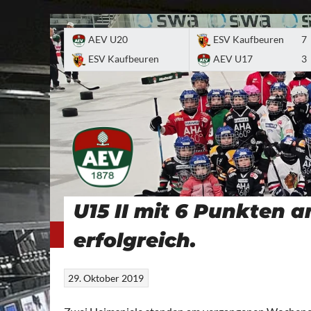
Skip
to
AEV U20
ESV Kaufbeuren
7
content
ESV Kaufbeuren
AEV U17
3
U15 II mit 6 Punkten
TEAMS
VEREIN
SPIELBETRIEB
TURNIERE
LAUFSCHULE
erfolgreich.
29. Oktober 2019