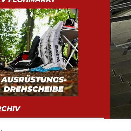
RCHIV
iv