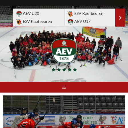
Skip
to
AEV U20
ESV Kaufbeuren
E
content
ESV Kaufbeuren
AEV U17
A