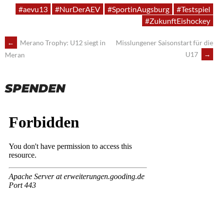
#aevu13
#NurDerAEV
#SportinAugsburg
#Testspiel
#ZukunftEishockey
POST
←
Merano Trophy: U12 siegt in
Misslungener Saisonstart für die
U17
→
Meran
NAVIGATION
SPENDEN