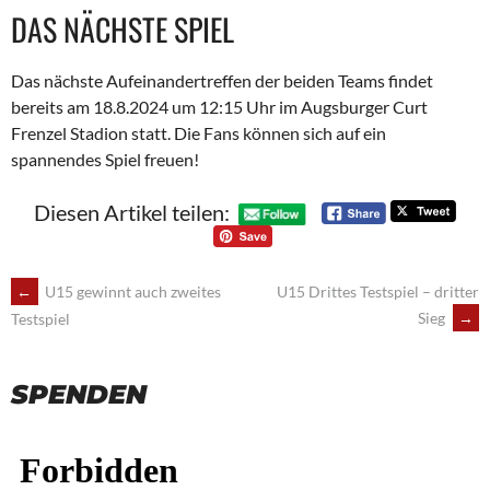
DAS NÄCHSTE SPIEL
Das nächste Aufeinandertreffen der beiden Teams findet
bereits am 18.8.2024 um 12:15 Uhr im Augsburger Curt
Frenzel Stadion statt. Die Fans können sich auf ein
spannendes Spiel freuen!
Diesen Artikel teilen:
POST
←
U15 gewinnt auch zweites
U15 Drittes Testspiel – dritter
Sieg
→
Testspiel
NAVIGATION
SPENDEN