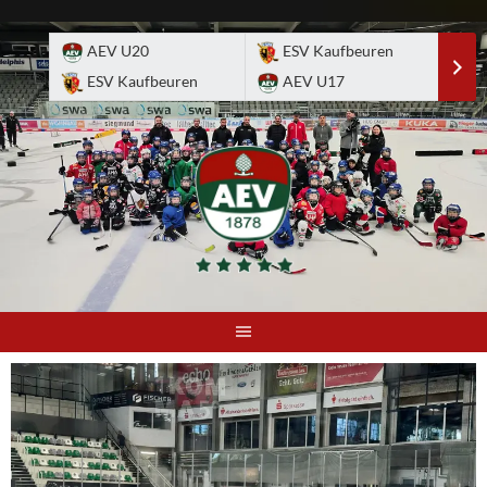
Skip
to
AEV U20
ESV Kaufbeuren
E
content
ESV Kaufbeuren
AEV U17
A