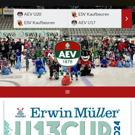
Skip
to
AEV U20
ESV Kaufbeuren
E
content
ESV Kaufbeuren
AEV U17
A