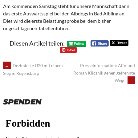
Am kommenden Samstag steht für unsere Mannschaft dann
das erste Auswärtsspiel bei den Aibdogs in Bad Aibling an.
Dies wird die erste Belastungsprobe bei dem bisher
ungeschlagenen Tabellenführer.
Diesen Artikel teilen:
POST
←
Dezimierte U20 mit einem
Presseinformation: AEV und
Roman Klicznik gehen getrennte
Sieg in Regensburg
NAVIGATION
Wege
→
SPENDEN