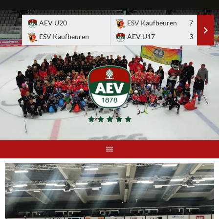
Skip
to
AEV U20
ESV Kaufbeuren
7
E
content
ESV Kaufbeuren
AEV U17
3
A