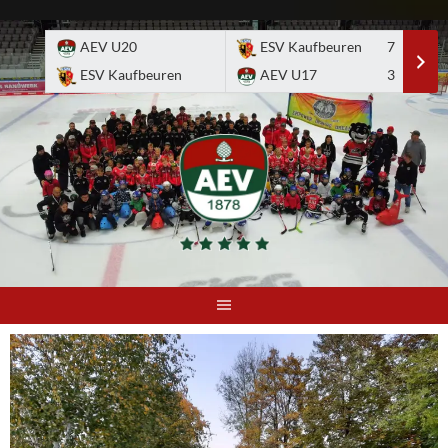
Skip
to
AEV U20
ESV Kaufbeuren
7
E
content
ESV Kaufbeuren
AEV U17
3
A