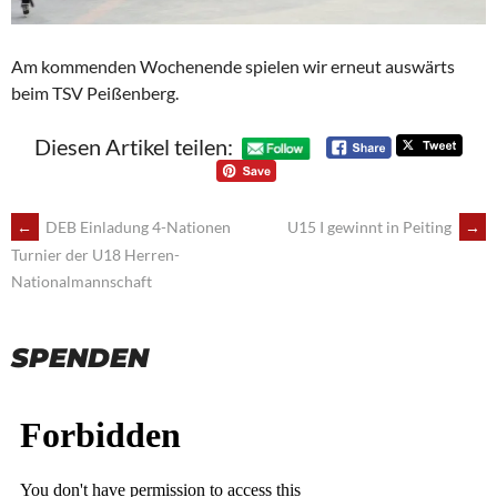
Am kommenden Wochenende spielen wir erneut auswärts
beim TSV Peißenberg.
Diesen Artikel teilen:
POST
←
DEB Einladung 4-Nationen
U15 I gewinnt in Peiting
→
Turnier der U18 Herren-
NAVIGATION
Nationalmannschaft
SPENDEN