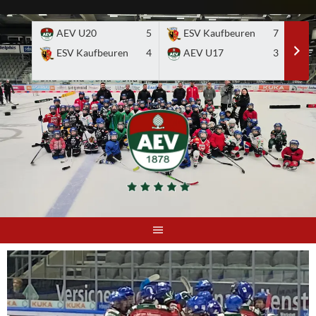
Skip
to
AEV U20
5
ESV Kaufbeuren
7
E
content
ESV Kaufbeuren
4
AEV U17
3