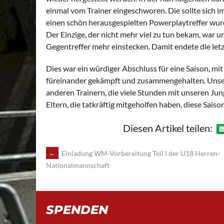
einmal vom Trainer eingeschworen. Die sollte sich i
einen schön herausgespielten Powerplaytreffer wur
Der Einzige, der nicht mehr viel zu tun bekam, war u
Gegentreffer mehr einstecken. Damit endete die letz
Dies war ein würdiger Abschluss für eine Saison, mi
füreinander gekämpft und zusammengehalten. Unser 
anderen Trainern, die viele Stunden mit unseren Jun
Eltern, die tatkräftig mitgeholfen haben, diese Sais
Diesen Artikel teilen:
POST
←
Einladung WM-Vorbereitung Teil I der U18 Herren-
Nationalmannschaft
NAVIGATION
SPENDEN