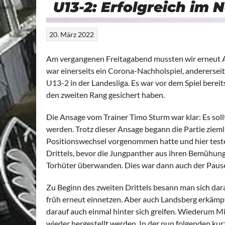
U13-2: Erfolgreich im 
20. März 2022
Am vergangenen Freitagabend mussten wir erneut Au
war einerseits ein Corona-Nachholspiel, andererseit
U13-2 in der Landesliga. Es war vor dem Spiel bereit
den zweiten Rang gesichert haben.
Die Ansage vom Trainer Timo Sturm war klar: Es sol
werden. Trotz dieser Ansage begann die Partie ziemli
Positionswechsel vorgenommen hatte und hier testen
Drittels, bevor die Jungpanther aus ihren Bemühun
Torhüter überwanden. Dies war dann auch der Paus
Zu Beginn des zweiten Drittels besann man sich dar
früh erneut einnetzen. Aber auch Landsberg erkämp
darauf auch einmal hinter sich greifen. Wiederum Mi
wieder hergestellt werden. In der nun folgenden ku