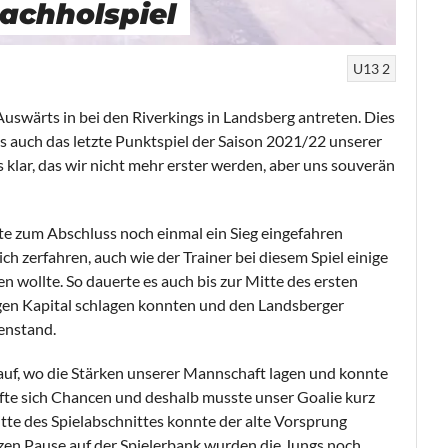
Nachholspiel
U13 2
swärts in bei den Riverkings in Landsberg antreten. Dies
s auch das letzte Punktspiel der Saison 2021/22 unserer
s klar, das wir nicht mehr erster werden, aber uns souverän
lte zum Abschluss noch einmal ein Sieg eingefahren
ch zerfahren, auch wie der Trainer bei diesem Spiel einige
 wollte. So dauerte es auch bis zur Mitte des ersten
gen Kapital schlagen konnten und den Landsberger
enstand.
auf, wo die Stärken unserer Mannschaft lagen und konnte
fte sich Chancen und deshalb musste unser Goalie kurz
tte des Spielabschnittes konnte der alte Vorsprung
rzen Pause auf der Spielerbank wurden die Jungs noch