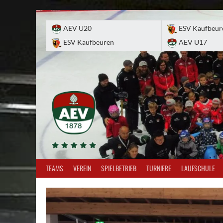
Skip
to
AEV U20
ESV Kaufbeur
content
ESV Kaufbeuren
AEV U17
TEAMS
VEREIN
SPIELBETRIEB
TURNIERE
LAUFSCHULE