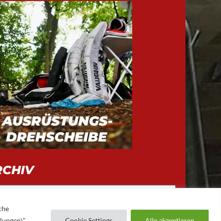
RCHIV
iv
che
llungen\"
Cookie Settings
Alle akzeptieren