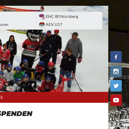
EHC 80 Nürnberg
uren
AEV U17
ER
SPENDEN