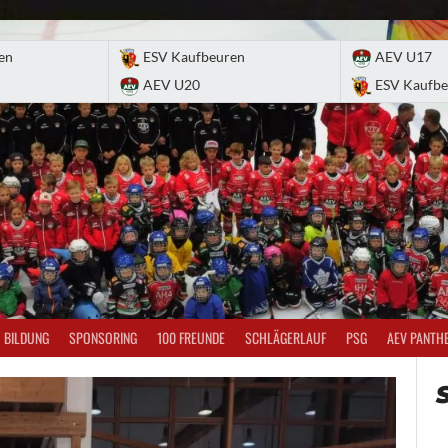
en
ESV Kaufbeuren
AEV U17
AEV U20
ESV Kaufbe
BILDUNG
SPONSORING
100 FREUNDE
SCHLÄGERLAUF
PSG
AEV PANTH