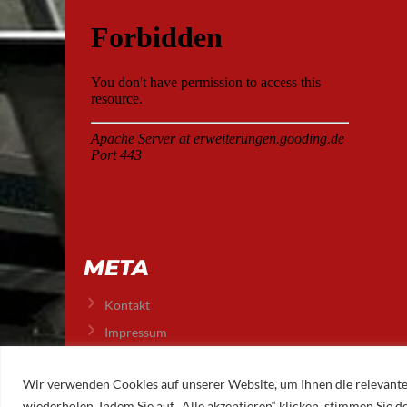
META
Kontakt
Impressum
Datenschutz
Wir verwenden Cookies auf unserer Website, um Ihnen die relevante
wiederholen. Indem Sie auf „Alle akzeptieren“ klicken, stimmen Sie