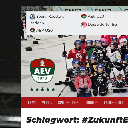
Skip
to
Young Roosters
AEV U20
content
Iserlohn
Düsseldorfer EG
AEV U20
TEAMS
VEREIN
SPIELBETRIEB
TURNIERE
LAUFSCHULE
Schlagwort:
#ZukunftE