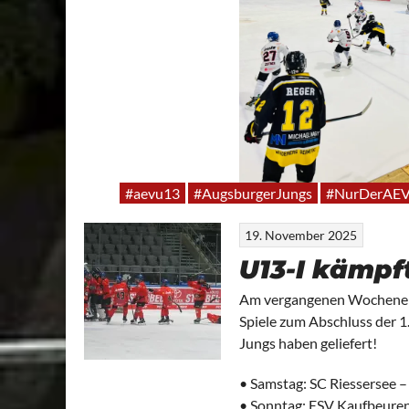
#aevu13
#AugsburgerJungs
#NurDerAE
19. November 2025
U13-I kämpft
Am vergangenen Wochenend
Spiele zum Abschluss der 1
Jungs haben geliefert!
• Samstag: SC Riessersee – 
• Sonntag: ESV Kaufbeuren 