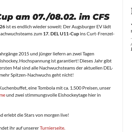
Cup am 07./08.02. im CFS
026
ist es endlich wieder soweit: Der Augsburger EV lädt
-Nachwuchsteams zum
17. DEL U11-Cup
ins Curt-Frenzel-
ahrgänge 2015 und jünger liefern an zwei Tagen
hockey, Hochspannung ist garantiert! Dieses Jahr gibt
ersten Mal sind alle Nachwuchsteams der aktuellen DEL-
mehr Spitzen-Nachwuchs geht nicht!
 Kuchenbuffet, eine Tombola mit ca. 1.500 Preisen, unser
.me
und zwei stimmungsvolle Eishockeytage hier in
d erlebt die Stars von morgen live!
ndet ihr auf unserer
Turnierseite.