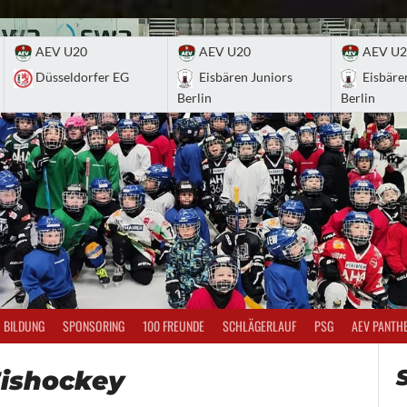
AEV U20
AEV U20
AEV U2
Düsseldorfer EG
Eisbären Juniors
Eisbäre
Berlin
Berlin
BILDUNG
SPONSORING
100 FREUNDE
SCHLÄGERLAUF
PSG
AEV PANTH
ishockey