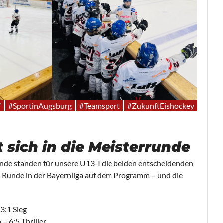
V
#SportinAugsburg
#Teamsport
#ZukunftEishockey
 sich in die Meisterrunde
e standen für unsere U13-I die beiden entscheidenden
. Runde in der Bayernliga auf dem Programm – und die
3:1 Sieg
– 6:5 Thriller