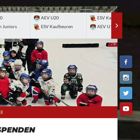
0
AEV U20
ESV Kaufbeuren
n Juniors
ESV Kaufbeuren
AEV U17
ER
SPENDEN