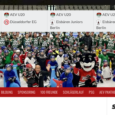
AEV U20
AEV U20
AEV U2
Düsseldorfer EG
Eisbären Juniors
Eisbäre
Berlin
Berlin
BILDUNG
SPONSORING
100 FREUNDE
SCHLÄGERLAUF
PSG
AEV PANTH