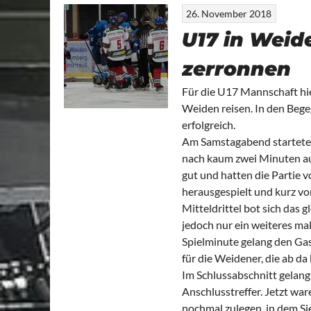
26. November 2018
U17 in Weid
zerronnen
Für die U17 Mannschaft hie
Weiden reisen. In den Beg
erfolgreich.
Am Samstagabend starteten 
nach kaum zwei Minuten auc
gut und hatten die Partie 
herausgespielt und kurz vo
Mitteldrittel bot sich das 
jedoch nur ein weiteres mal
Spielminute gelang den Gas
für die Weidener, die ab da
Im Schlussabschnitt gelang
Anschlusstreffer. Jetzt wa
nochmal zulegen, in dem Sie 