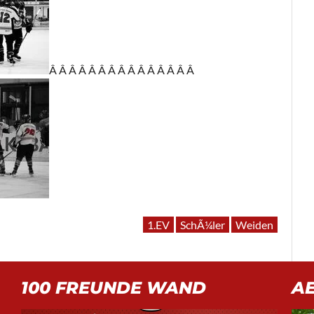
Â Â Â Â Â Â Â Â Â Â Â Â Â Â Â
1.EV
SchÃ¼ler
Weiden
100 FREUNDE WAND
A