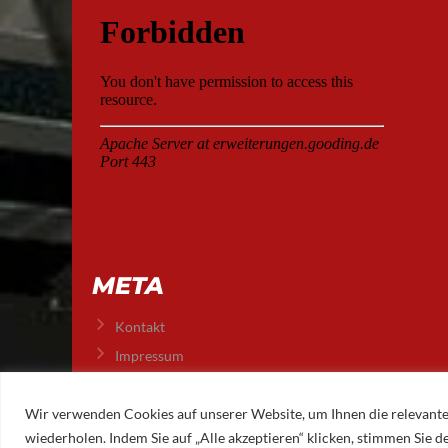
META
Kontakt
Impressum
Datenschutz
Wir verwenden Cookies auf unserer Website, um Ihnen die relevante
wiederholen. Indem Sie auf „Alle akzeptieren“ klicken, stimmen Sie