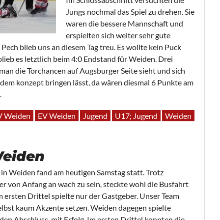
Jungs nochmal das Spiel zu drehen. Sie
waren die bessere Mannschaft und
erspielten sich weiter sehr gute
Pech blieb uns an diesem Tag treu. Es wollte kein Puck
blieb es letztlich beim 4:0 Endstand für Weiden. Drei
an die Torchancen auf Augsburger Seite sieht und sich
s dem konzept bringen lässt, da wären diesmal 6 Punkte am
.
V Weiden
EV Weiden
Jugend
U17; Jugend
Weiden
Weiden
in Weiden fand am heutigen Samstag statt. Trotz
r von Anfang an wach zu sein, steckte wohl die Busfahrt
Im ersten Drittel spielte nur der Gastgeber. Unser Team
elbst kaum Akzente setzen. Weiden dagegen spielte
 den Abschluss, mit Erfolg. Im ersten Drittel konnten die