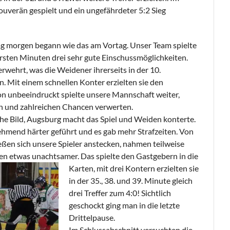
uverän gespielt und ein ungefährdeter 5:2 Sieg
ag morgen begann wie das am Vortag. Unser Team spielte
ersten Minuten drei sehr gute Einschussmöglichkeiten.
verwehrt, was die Weidener ihrerseits in der 10.
. Mit einem schnellen Konter erzielten sie den
n unbeeindruckt spielte unsere Mannschaft weiter,
en und zahlreichen Chancen verwerten.
iche Bild, Augsburg macht das Spiel und Weiden konterte.
hmend härter geführt und es gab mehr Strafzeiten. Von
eßen sich unsere Spieler anstecken, nahmen teilweise
den etwas unachtsamer.
Das spielte den Gastgebern in die
Karten, mit drei Kontern erzielten sie
in der 35., 38. und 39. Minute gleich
drei Treffer zum 4:0! Sichtlich
geschockt ging man in die letzte
Drittelpause.
Im Schlussabschnitt versuchten die