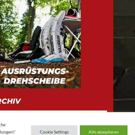
RCHIV
iv
che
llungen\"
Cookie Settings
Alle akzeptieren