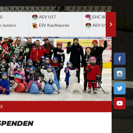
0
AEV U17
EHC 80 Nürnberg
n Juniors
ESV Kaufbeuren
AEV U17
ER
SPENDEN