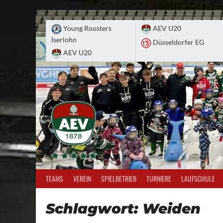
Skip
to
Young Roosters
AEV U20
content
Iserlohn
Düsseldorfer EG
AEV U20
TEAMS
VEREIN
SPIELBETRIEB
TURNIERE
LAUFSCHULE
Schlagwort:
Weiden