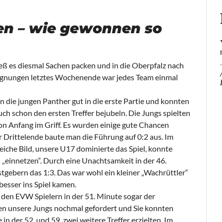
en – wie gewonnen so
ß es diesmal Sachen packen und in die Oberpfalz nach
egnungen letztes Wochenende war jedes Team einmal
die jungen Panther gut in die erste Partie und konnten
h schon den ersten Treffer bejubeln. Die Jungs spielten
von Anfang im Griff. Es wurden einige gute Chancen
r Drittelende baute man die Führung auf 0:2 aus. Im
gleiche Bild, unsere U17 dominierte das Spiel, konnte
 „einnetzen“. Durch eine Unachtsamkeit in der 46.
tgebern das 1:3. Das war wohl ein kleiner „Wachrüttler“
 besser ins Spiel kamen.
 den EVW Spielern in der 51. Minute sogar der
ren unsere Jungs nochmal gefordert und Sie konnten
in der 52. und 59. zwei weitere Treffer erzielten. Im