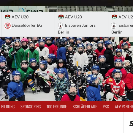
AEV U20
AEV U20
AEV U2
Düsseldorfer EG
Eisbären Juniors
Eisbäre
Berlin
Berlin
BILDUNG
SPONSORING
100 FREUNDE
SCHLÄGERLAUF
PSG
AEV PANTH