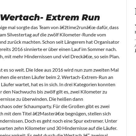
. Wertach- Extrem Run
ge mal sorgte das Team von â€žtime2runâ€œ dafür, dass
am Silvestertag auf die zwölf Kilometer-Runde vom
nd zurück machten. Schon seit Längerem hat Organisator
ereits 2016 sinnierte er über einen Lauf im Sommer nach.
, mit mehr Hindernissen und viel Dreckâ€œ, so sein Plan.
st es so weit. Die Idee aus 2016 wird nun zum zweiten Mal
ehen die ersten Läufer beim 2. Wertach-Extrem-Run an
 Läufer wartet, hat es in sich. In drei Kategorien konnten
r den Nachwuchs bis zwölf gilt es, zwei Kilometer zu
dernisse zu überwinden. Die heißen dann
chaos oder Schaumparty. Für die Großen gibt es zwei
ich mit dem Titel â€žMasterâ€œ begnügen, stellen sich
ndernissen. Doch es geht noch eine Spur extremer. Unter
ten zehn Kilometer und 30 Hindernisse auf die Läufer.
meinsamkeit: Es geht durch die Wertach â€“ zweimal.