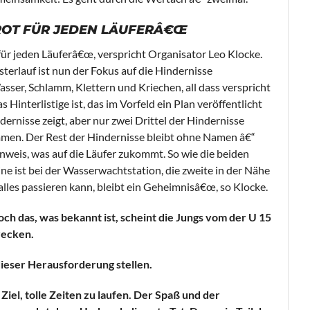
ROT FÜR JEDEN LÄUFERÂ€Œ
 für jeden Läuferâ€œ, verspricht Organisator Leo Klocke.
terlauf ist nun der Fokus auf die Hindernisse
sser, Schlamm, Klettern und Kriechen, all dass verspricht
 Hinterlistige ist, das im Vorfeld ein Plan veröffentlicht
dernisse zeigt, aber nur zwei Drittel der Hindernisse
en. Der Rest der Hindernisse bleibt ohne Namen â€“
inweis, was auf die Läufer zukommt. So wie die beiden
e ist bei der Wasserwachtstation, die zweite in der Nähe
lles passieren kann, bleibt ein Geheimnisâ€œ, so Klocke.
h das, was bekannt ist, scheint die Jungs vom der U 15
recken.
dieser Herausforderung stellen.
Ziel, tolle Zeiten zu laufen. Der Spaß und der