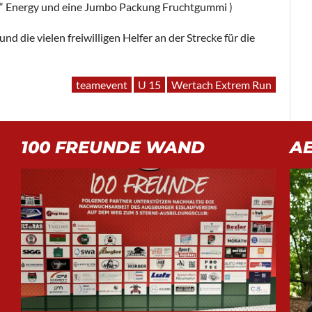
g“ Energy und eine Jumbo Packung Fruchtgummi )
nd die vielen freiwilligen Helfer an der Strecke für die
teamevent
U 15
Wertach Extrem Run
100 FREUNDE WAND
A