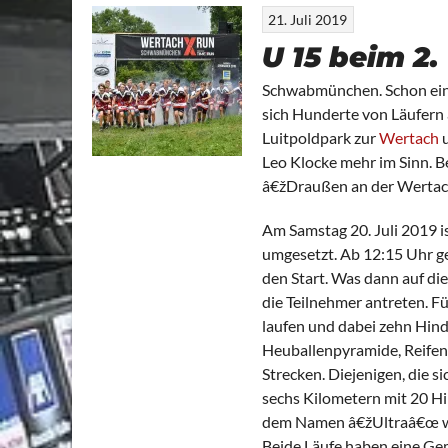
21. Juli 2019
U 15 beim 2
Schwabmünchen. Schon eini
sich Hunderte von Läufern 
Luitpoldpark zur
Wertach
u
Leo Klocke mehr im Sinn. B
â€žDraußen an der Wertach
Am Samstag 20. Juli 2019 i
umgesetzt. Ab 12:15 Uhr g
den Start. Was dann auf die
die Teilnehmer antreten. Fü
laufen und dabei zehn Hin
Heuballenpyramide, Reifen
Strecken. Diejenigen, die s
sechs Kilometern mit 20 Hi
dem Namen â€žUltraâ€œ war
Beide Läufe haben eine Ge