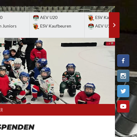
0
AEV U20
ESV Kaufbeuren
n Juniors
ESV Kaufbeuren
AEV U17
ER
SPENDEN