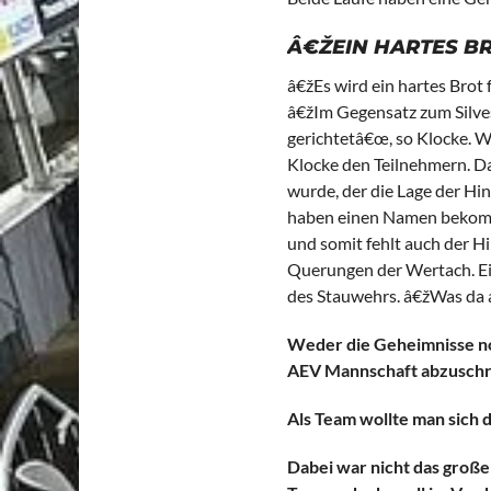
Â€ŽEIN HARTES B
â€žEs wird ein hartes Brot
â€žIm Gegensatz zum Silves
gerichtetâ€œ, so Klocke. Wa
Klocke den Teilnehmern. Das
wurde, der die Lage der Hin
haben einen Namen bekomm
und somit fehlt auch der H
Querungen der Wertach. Ein
des Stauwehrs. â€žWas da a
Weder die Geheimnisse noc
AEV Mannschaft abzusch
Als Team wollte man sich 
Dabei war nicht das große 