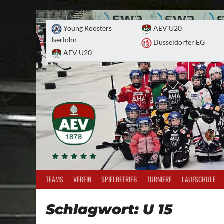
Skip
to
Young Roosters
AEV U20
content
Iserlohn
Düsseldorfer EG
AEV U20
TEAMS
VEREIN
SPIELBETRIEB
TURNIERE
LAUFSCHULE
Schlagwort:
U 15