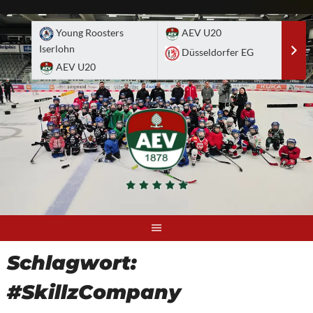
Skip
to
Young Roosters
AEV U20
A
content
Iserlohn
Düsseldorfer EG
D
AEV U20
Schlagwort:
#SkillzCompany