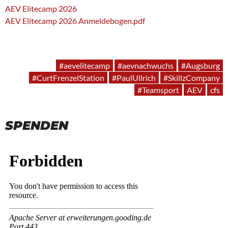
AEV Elitecamp 2026
AEV Elitecamp 2026 Anmeldebogen.pdf
#aevelitecamp
#aevnachwuchs
#Augsburg
#CurtFrenzelStation
#PaulUllrich
#SkillzCompany
#Teamsport
AEV
cfs
SPENDEN