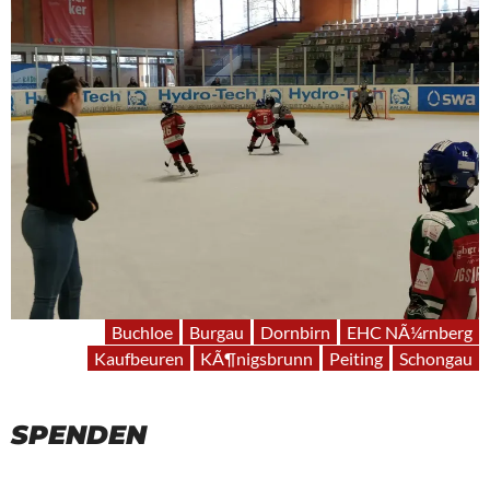
Buchloe
Burgau
Dornbirn
EHC NÃ¼rnberg
Kaufbeuren
KÃ¶nigsbrunn
Peiting
Schongau
SPENDEN