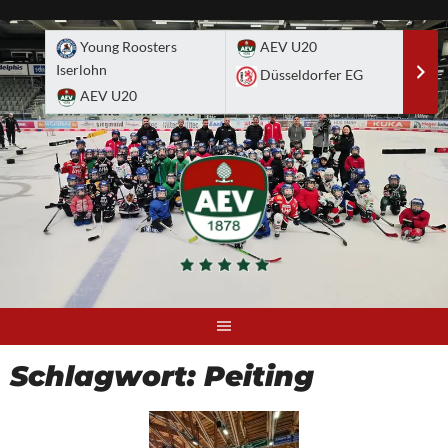
Skip
to
Young Roosters
AEV U20
A
content
Iserlohn
Düsseldorfer EG
D
AEV U20
Schlagwort:
Peiting