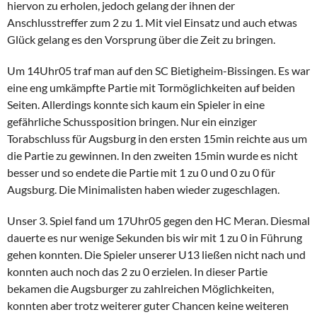
hiervon zu erholen, jedoch gelang der ihnen der
Anschlusstreffer zum 2 zu 1. Mit viel Einsatz und auch etwas
Glück gelang es den Vorsprung über die Zeit zu bringen.
Um 14Uhr05 traf man auf den SC Bietigheim-Bissingen. Es war
eine eng umkämpfte Partie mit Tormöglichkeiten auf beiden
Seiten. Allerdings konnte sich kaum ein Spieler in eine
gefährliche Schussposition bringen. Nur ein einziger
Torabschluss für Augsburg in den ersten 15min reichte aus um
die Partie zu gewinnen. In den zweiten 15min wurde es nicht
besser und so endete die Partie mit 1 zu 0 und 0 zu 0 für
Augsburg. Die Minimalisten haben wieder zugeschlagen.
Unser 3. Spiel fand um 17Uhr05 gegen den HC Meran. Diesmal
dauerte es nur wenige Sekunden bis wir mit 1 zu 0 in Führung
gehen konnten. Die Spieler unserer U13 ließen nicht nach und
konnten auch noch das 2 zu 0 erzielen. In dieser Partie
bekamen die Augsburger zu zahlreichen Möglichkeiten,
konnten aber trotz weiterer guter Chancen keine weiteren