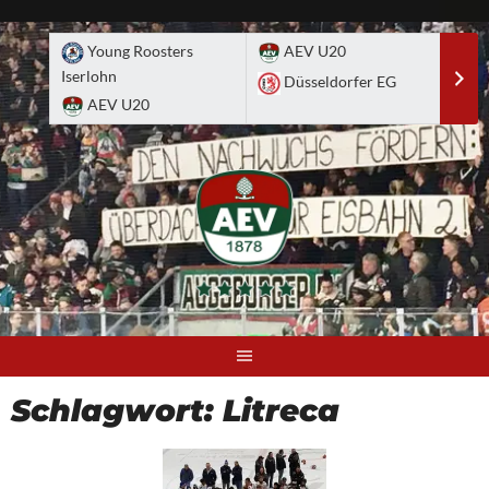
Skip
to
Young Roosters
AEV U20
A
content
Iserlohn
Düsseldorfer EG
D
AEV U20
Schlagwort:
Litreca