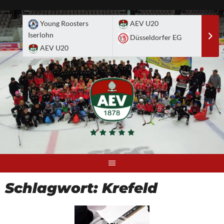
Skip
to
Young Roosters
AEV U20
A
content
Iserlohn
Düsseldorfer EG
D
AEV U20
Schlagwort:
Krefeld