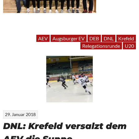
AEV
Augsburger EV
DEB
DNL
Krefeld
Relegationsrunde
U20
29. Januar 2018
DNL: Krefeld versalzt dem