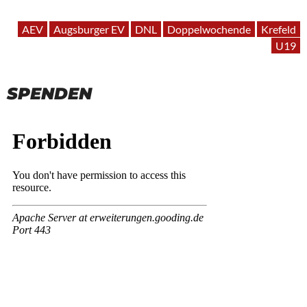
AEV
Augsburger EV
DNL
Doppelwochende
Krefeld
U19
SPENDEN