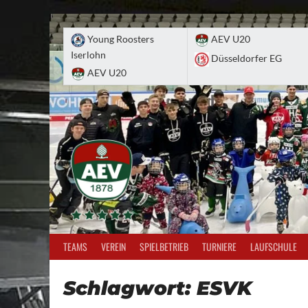
Skip
to
Young Roosters
AEV U20
content
Iserlohn
Düsseldorfer EG
AEV U20
TEAMS
VEREIN
SPIELBETRIEB
TURNIERE
LAUFSCHULE
Schlagwort:
ESVK