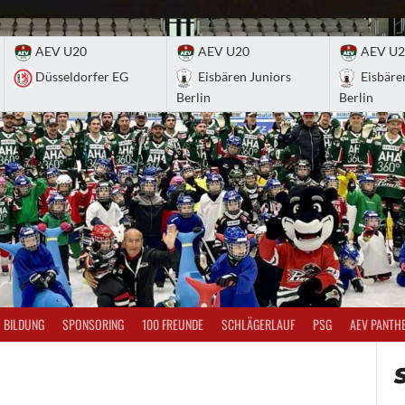
AEV U20
AEV U20
AEV U2
Düsseldorfer EG
Eisbären Juniors
Eisbäre
Berlin
Berlin
BILDUNG
SPONSORING
100 FREUNDE
SCHLÄGERLAUF
PSG
AEV PANTH