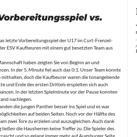
 Vorbereitungsspiel vs.
s letzte Vorbereitungsspiel der U17 im Curt-Frenzel-
 der ESV Kaufbeuren mit einem gut besetzten Team aus
Mannschaft haben zeigten Sie von Beginn an und
ncen. In der 5. Minute fiel auch das 0:1. Unser Team konnte
mithalten, doch die Kaufbeurer waren die tonangebende
te und Ende des ersten Drittels erspielten sich auch
hancen. In der letzten Spielminute vor der Pause konnten
tand nachlegen.
anden die jungen Panther besser ins Spiel und es war
öglichkeiten auf beiden Seiten. Noch vor der Hälfte des
eam zwei Tore zu erzielen und auszugleichen. Auch dank
 ließen die Hausherren keine Treffer zu. Die Spieler des
rascht und so gelang immer mehr auf Augsburger Seite.