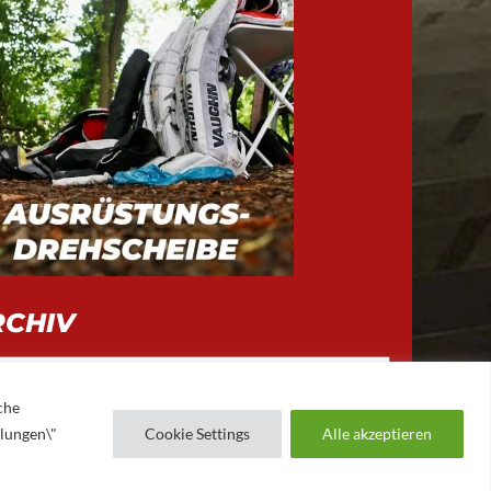
RCHIV
iv
che
llungen\"
Cookie Settings
Alle akzeptieren
AUGSBURGER EV