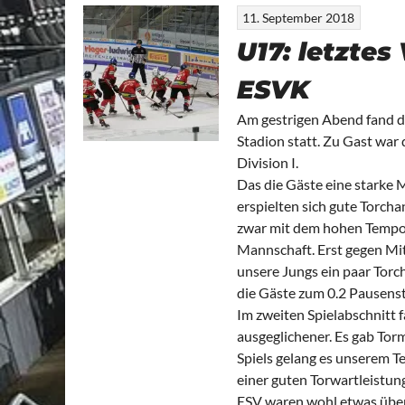
11. September 2018
U17: letztes
ESVK
Am gestrigen Abend fand da
Stadion statt. Zu Gast war
Division I.
Das die Gäste eine starke 
erspielten sich gute Torcha
zwar mit dem hohen Tempo 
Mannschaft. Erst gegen Mit
unsere Jungs ein paar Torc
die Gäste zum 0.2 Pausens
Im zweiten Spielabschnitt f
ausgeglichener. Es gab Torm
Spiels gelang es unserem T
einer guten Torwartleistung
ESV waren wohl etwas über