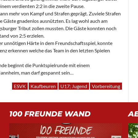
inem verdienten 2:2 in die zweite Pause.
ann mehr von Kampf und Strafen geprägt. Zuviele Strafen
die Gäste gnadenlos ausnützten. Es lag wohl auch am
burger Tribut zollen mussten. Die Gäste konnten noch
and von 2:5 erzielen.
er unnötigen Härte in dem Freundschaftsspiel, konnte
enz erkennen welche das Team in den letzten Spielen
 beginnt die Punktspielrunde mit einem
nnheim, man darf gespannt sein…
ESVK
Kaufbeuren
U17; Jugend
Vorbereitung
100 FREUNDE WAND
A