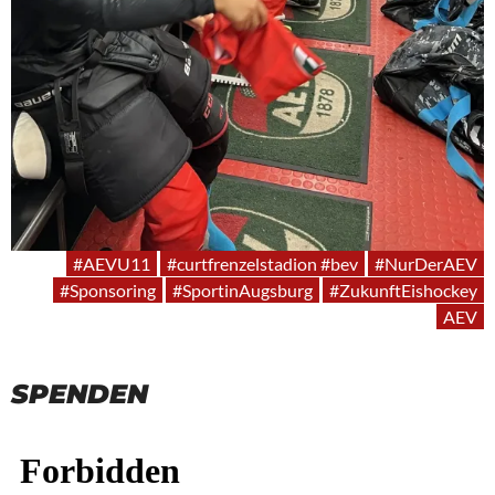
#AEVU11
#curtfrenzelstadion #bev
#NurDerAEV
#Sponsoring
#SportinAugsburg
#ZukunftEishockey
AEV
SPENDEN