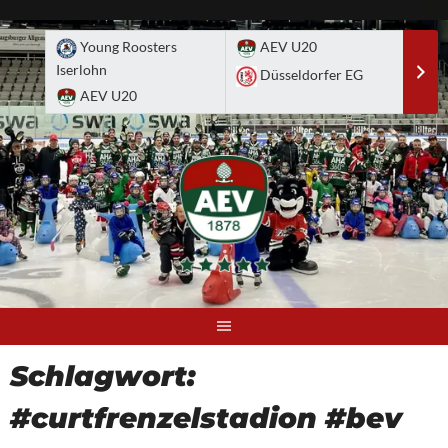
Skip
to
Young Roosters
AEV U20
A
content
Iserlohn
Düsseldorfer EG
D
AEV U20
Schlagwort:
#curtfrenzelstadion #bev