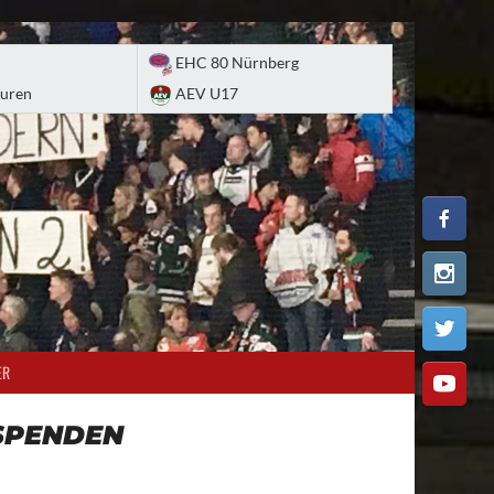
EHC 80 Nürnberg
uren
AEV U17
ER
SPENDEN