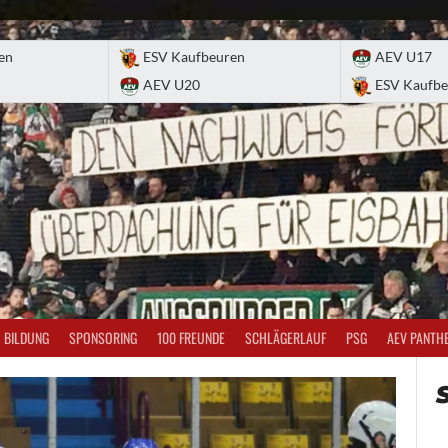
en
ESV Kaufbeuren
AEV U17
AEV U20
ESV Kaufbe
BILDUNG
SPONSORING
100 FREUNDE
SCHLÄGERLAUF
PSG
AEV PANTH