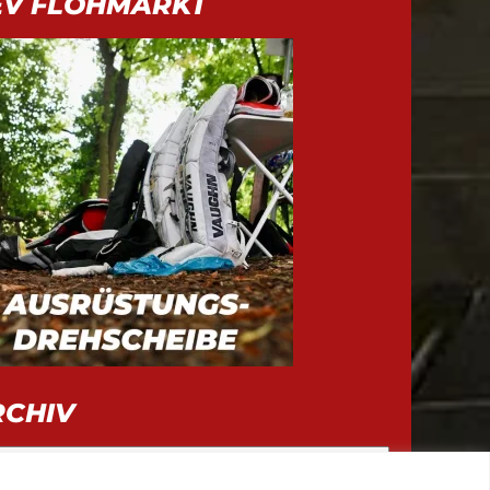
EV FLOHMARKT
RCHIV
iv