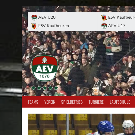
Skip
to
AEV U20
ESV Kaufbeur
content
ESV Kaufbeuren
AEV U17
TEAMS
VEREIN
SPIELBETRIEB
TURNIERE
LAUFSCHULE