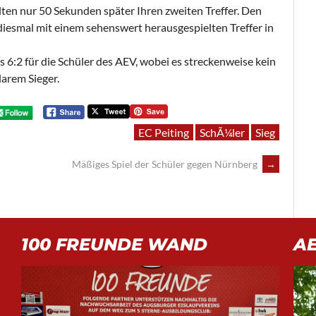
elten nur 50 Sekunden später Ihren zweiten Treffer. Den
iesmal mit einem sehenswert herausgespielten Treffer in
s 6:2 für die Schüler des AEV, wobei es streckenweise kein
larem Sieger.
EC Peiting
SchÃ¼ler
Sieg
Mäßiges Spiel der Schüler gegen Nürnberg
→
100 FREUNDE WAND
A