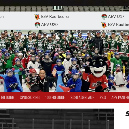
en
ESV Kaufbeuren
AEV U17
AEV U20
ESV Kaufbe
BILDUNG
SPONSORING
100 FREUNDE
SCHLÄGERLAUF
PSG
AEV PANTH