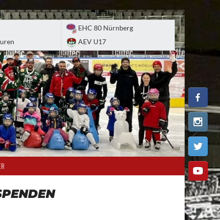
EHC 80 Nürnberg
uren
AEV U17
ER
SPENDEN