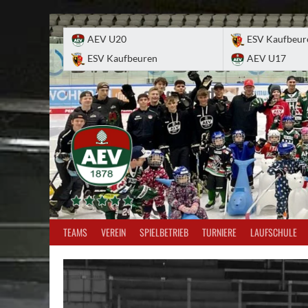
Skip
to
AEV U20
ESV Kaufbeur
content
ESV Kaufbeuren
AEV U17
TEAMS
VEREIN
SPIELBETRIEB
TURNIERE
LAUFSCHULE