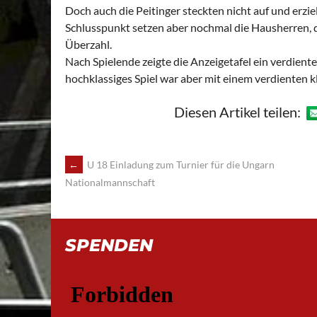
Doch auch die Peitinger steckten nicht auf und erzi
Schlusspunkt setzen aber nochmal die Hausherren, d
Überzahl.
Nach Spielende zeigte die Anzeigetafel ein verdiente
hochklassiges Spiel war aber mit einem verdienten k
Diesen Artikel teilen:
POST
←
U 18 Einladung zum Turnier für die Ungarn
Nationalmannschaft
NAVIGATION
SPENDEN