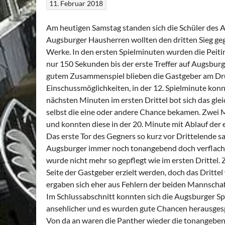
11. Februar 2018
Am heutigen Samstag standen sich die Schüler des A
Augsburger Hausherren wollten den dritten Sieg geg
Werke. In den ersten Spielminuten wurden die Peiting
nur 150 Sekunden bis der erste Treffer auf Augsburg
gutem Zusammenspiel blieben die Gastgeber am Drüc
Einschussmöglichkeiten, in der 12. Spielminute konn
nächsten Minuten im ersten Drittel bot sich das glei
selbst die eine oder andere Chance bekamen. Zwei 
und konnten diese in der 20. Minute mit Ablauf der e
Das erste Tor des Gegners so kurz vor Drittelende s
Augsburger immer noch tonangebend doch verflacht
wurde nicht mehr so gepflegt wie im ersten Drittel. 
Seite der Gastgeber erzielt werden, doch das Dritte
ergaben sich eher aus Fehlern der beiden Mannschafte
Im Schlussabschnitt konnten sich die Augsburger Spi
ansehlicher und es wurden gute Chancen herausgespie
Von da an waren die Panther wieder die tonangeben