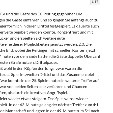
U17
EV und die Gäste des EC Peiting gegenüber. Die
en die Gäste einfahren und so gingen Sie anfangs auch zu
er förmlich in deren Drittel festgespielt. Es dauerte auch
er Seite bejubelt werden konnte. Konzentriert und mit
ker und erspielten sich weitere gute
te eine dieser Möglichkeiten genutzt werden, 2:0. Die
che Bild, wobei die Peitinger mit schnellen Kontern jetzt
Minuten vor dem Ende hatten die Gäste doppelte Überzahl
rsten Strafe nutzen. Drittelpause.
aß wohl in den Köpfen der Jungs, zwar waren die
e das Spiel im zweiten Drittel und das Zusammenspiel
Zwar konnte in der 25. Spielminute ein weiterer Treffer auf
l war von beiden Seiten sehr zerfahren und Chancen
n, als durch ein kreatives Angriffspiel.
eler wieder etwas steigern. Das Spiel wurde wieder
lt. In der 43. Minute gelang der nächste Treffer zum 4:1.
de Mannschaft und legten in der 49. Minute zum 5:1 nach.