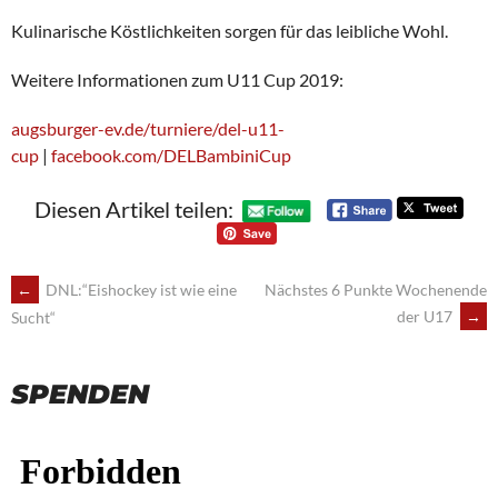
Kulinarische Köstlichkeiten sorgen für das leibliche Wohl.
Weitere Informationen zum U11 Cup 2019:
augsburger-ev.de/turniere/del-u11-
cup
|
facebook.com/DELBambiniCup
Diesen Artikel teilen:
POST
←
DNL:“Eishockey ist wie eine
Nächstes 6 Punkte Wochenende
der U17
→
Sucht“
NAVIGATION
SPENDEN