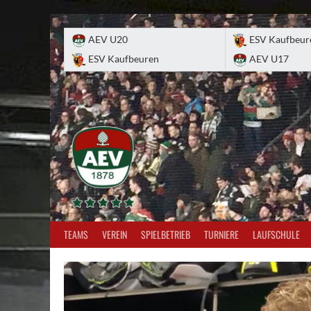
Skip
to
AEV U20
ESV Kaufbeur
content
ESV Kaufbeuren
AEV U17
TEAMS
VEREIN
SPIELBETRIEB
TURNIERE
LAUFSCHULE