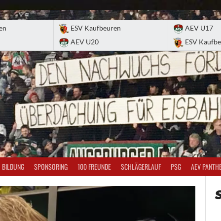
en
ESV Kaufbeuren
AEV U17
AEV U20
ESV Kaufbe
BILDUNG
SPONSORING
100 FREUNDE
SCHLÄGERLAUF
PSG
AEV PANTH