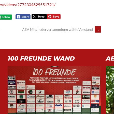
.ev/videos/2772304829551721/
r
AEV Mitgliederversammlung wählt Vorstand
→
100 FREUNDE WAND
A