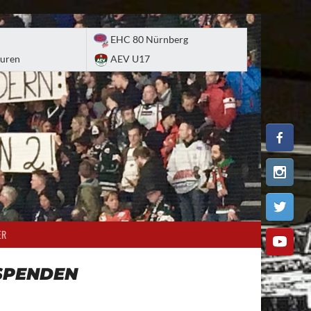
EHC 80 Nürnberg
uren
AEV U17
ER
SPENDEN