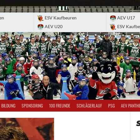
en
ESV Kaufbeuren
AEV U17
AEV U20
ESV Kaufbe
BILDUNG
SPONSORING
100 FREUNDE
SCHLÄGERLAUF
PSG
AEV PANTH