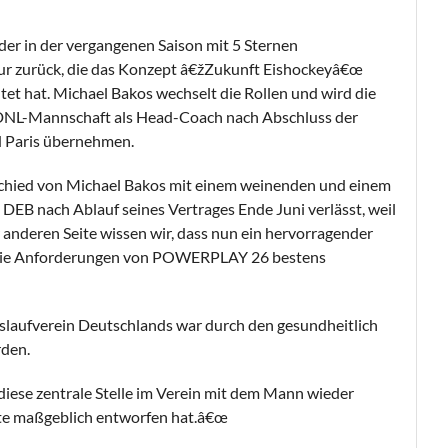
der in der vergangenen Saison mit 5 Sternen
gur zurück, die das Konzept â€žZukunft Eishockeyâ€œ
tet hat. Michael Bakos wechselt die Rollen und wird die
e DNL-Mannschaft als Head-Coach nach Abschluss der
d Paris übernehmen.
chied von Michael Bakos mit einem weinenden und einem
n DEB nach Ablauf seines Vertrages Ende Juni verlässt, weil
r anderen Seite wissen wir, dass nun ein hervorragender
r die Anforderungen von POWERPLAY 26 bestens
Eislaufverein Deutschlands war durch den gesundheitlich
den.
iese zentrale Stelle im Verein mit dem Mann wieder
pte maßgeblich entworfen hat.â€œ