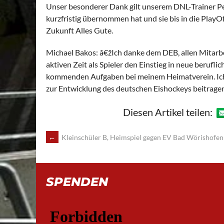
Unser besonderer Dank gilt unserem DNL-Trainer Pe
kurzfristig übernommen hat und sie bis in die PlayO
Zukunft Alles Gute.
Michael Bakos: â€žIch danke dem DEB, allen Mitarbe
aktiven Zeit als Spieler den Einstieg in neue berufli
kommenden Aufgaben bei meinem Heimatverein. Ich 
zur Entwicklung des deutschen Eishockeys beitrag
Diesen Artikel teilen:
POST
←
Kleinschüler B, Heimspiel gegen EV Bad Wörishofen
NAVIGATION
SPENDEN