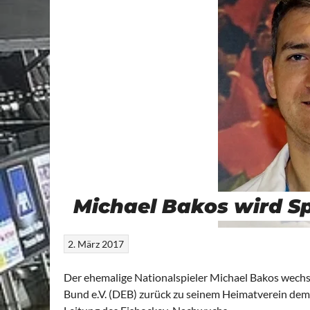
Michael Bakos wird Spo
2. März 2017
Der ehemalige Nationalspieler Michael Bakos wechs
Bund e.V. (DEB) zurück zu seinem Heimatverein dem