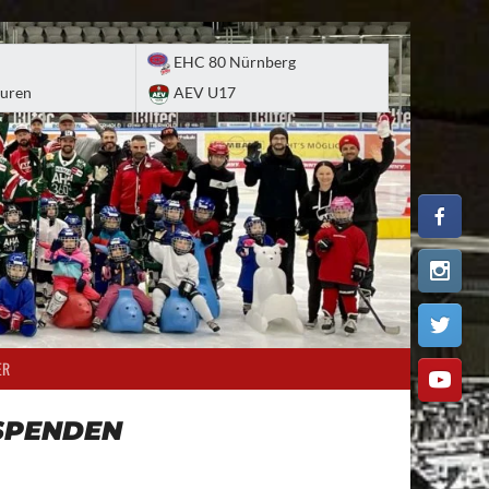
EHC 80 Nürnberg
uren
AEV U17
ER
SPENDEN