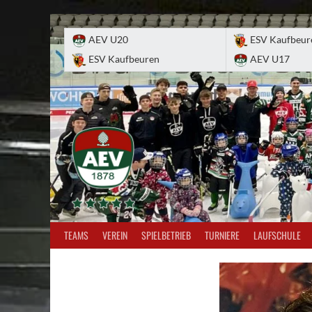
Skip
to
AEV U20
ESV Kaufbeur
content
ESV Kaufbeuren
AEV U17
TEAMS
VEREIN
SPIELBETRIEB
TURNIERE
LAUFSCHULE