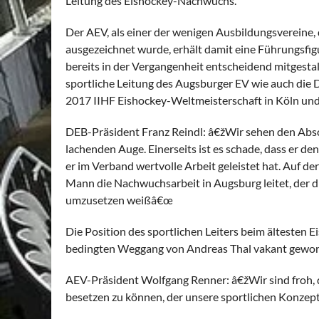
Leitung des Eishockey-Nachwuchs.
Der AEV, als einer der wenigen Ausbildungsvereine, 
ausgezeichnet wurde, erhält damit eine Führungsfi
bereits in der Vergangenheit entscheidend mitgestal
sportliche Leitung des Augsburger EV wie auch di
2017 IIHF Eishockey-Weltmeisterschaft in Köln un
DEB-Präsident Franz Reindl: â€žWir sehen den Abs
lachenden Auge. Einerseits ist es schade, dass er de
er im Verband wertvolle Arbeit geleistet hat. Auf de
Mann die Nachwuchsarbeit in Augsburg leitet, de
umzusetzen weißâ€œ
Die Position des sportlichen Leiters beim ältesten 
bedingten Weggang von Andreas Thal vakant gewor
AEV-Präsident Wolfgang Renner: â€žWir sind froh, d
besetzen zu können, der unsere sportlichen Konze