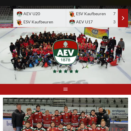
Skip
to
AEV U20
ESV Kaufbeuren
7
E
content
ESV Kaufbeuren
AEV U17
3
A