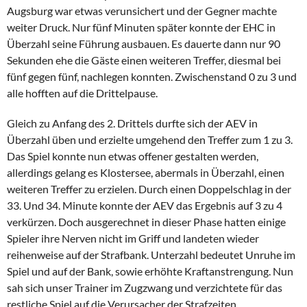
Augsburg war etwas verunsichert und der Gegner machte
weiter Druck. Nur fünf Minuten später konnte der EHC in
Überzahl seine Führung ausbauen. Es dauerte dann nur 90
Sekunden ehe die Gäste einen weiteren Treffer, diesmal bei
fünf gegen fünf, nachlegen konnten. Zwischenstand 0 zu 3 und
alle hofften auf die Drittelpause.
Gleich zu Anfang des 2. Drittels durfte sich der AEV in
Überzahl üben und erzielte umgehend den Treffer zum 1 zu 3.
Das Spiel konnte nun etwas offener gestalten werden,
allerdings gelang es Klostersee, abermals in Überzahl, einen
weiteren Treffer zu erzielen. Durch einen Doppelschlag in der
33. Und 34. Minute konnte der AEV das Ergebnis auf 3 zu 4
verkürzen. Doch ausgerechnet in dieser Phase hatten einige
Spieler ihre Nerven nicht im Griff und landeten wieder
reihenweise auf der Strafbank. Unterzahl bedeutet Unruhe im
Spiel und auf der Bank, sowie erhöhte Kraftanstrengung. Nun
sah sich unser Trainer im Zugzwang und verzichtete für das
restliche Spiel auf die Verursacher der Strafzeiten.