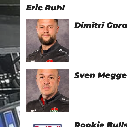
Eric Ruhl
Dimitri Gar
Sven Megge
Rookie Bul