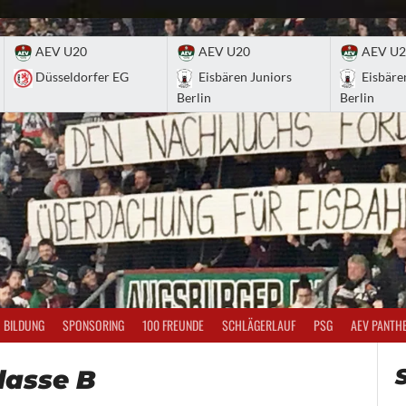
AEV U20
AEV U20
AEV U2
Düsseldorfer EG
Eisbären Juniors
Eisbäre
Berlin
Berlin
BILDUNG
SPONSORING
100 FREUNDE
SCHLÄGERLAUF
PSG
AEV PANTH
lasse B