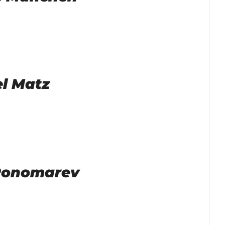
l Matz
Ponomarev