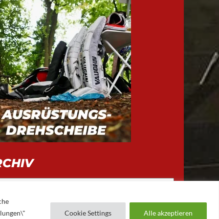
RCHIV
iv
che
llungen\"
Cookie Settings
Alle akzeptieren
AUGSBURGER EV