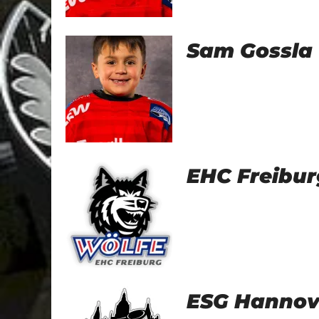
Sam Gossla
EHC Freibur
ESG Hannov