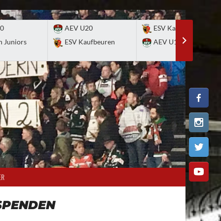
0
AEV U20
ESV Kaufbeuren
n Juniors
ESV Kaufbeuren
AEV U17
ER
SPENDEN