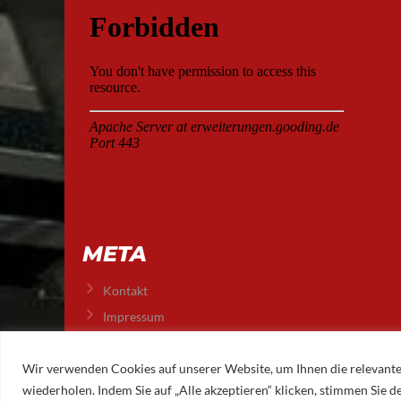
META
Kontakt
Impressum
Datenschutz
Wir verwenden Cookies auf unserer Website, um Ihnen die relevante
wiederholen. Indem Sie auf „Alle akzeptieren“ klicken, stimmen Sie
© 2026 AUGSBURGER EISLAUFVEREIN E.V.