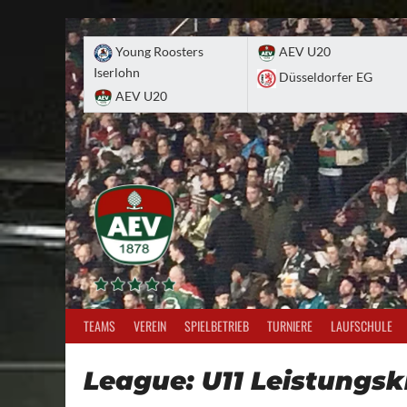
Skip
to
Young Roosters
AEV U20
content
Iserlohn
Düsseldorfer EG
AEV U20
TEAMS
VEREIN
SPIELBETRIEB
TURNIERE
LAUFSCHULE
League:
U11 Leistungsk