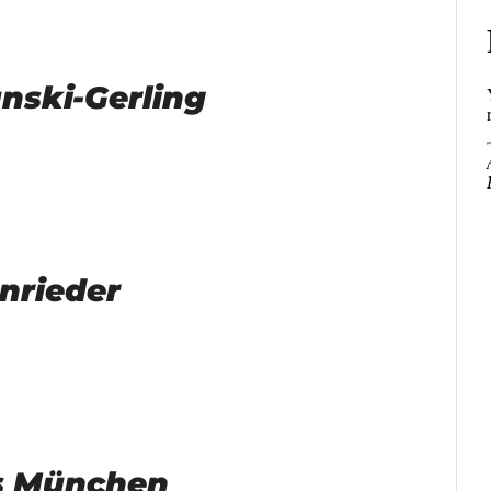
anski-Gerling
nrieder
ls München