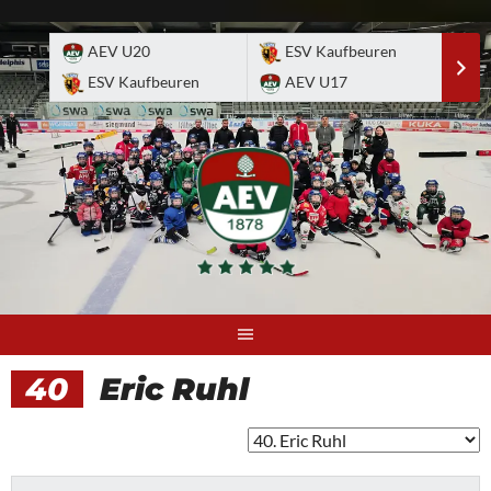
Skip
to
AEV U20
ESV Kaufbeuren
E
content
ESV Kaufbeuren
AEV U17
A
40
Eric Ruhl