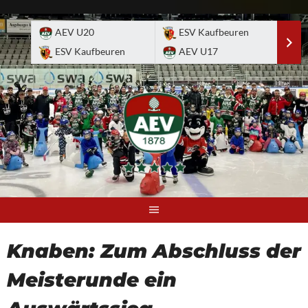
Skip
to
AEV U20
ESV Kaufbeuren
E
content
ESV Kaufbeuren
AEV U17
A
Knaben: Zum Abschluss der
Meisterunde ein