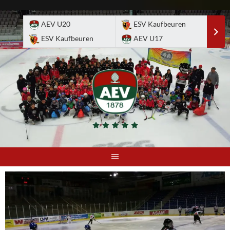
Skip
to
AEV U20
ESV Kaufbeuren
E
content
ESV Kaufbeuren
AEV U17
A