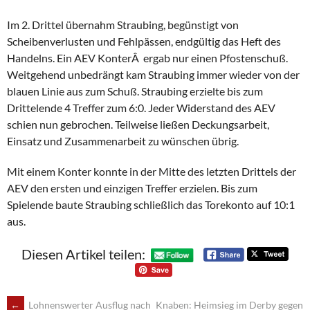
Im 2. Drittel übernahm Straubing, begünstigt von
Scheibenverlusten und Fehlpässen, endgültig das Heft des
Handelns. Ein AEV KonterÂ ergab nur einen Pfostenschuß.
Weitgehend unbedrängt kam Straubing immer wieder von der
blauen Linie aus zum Schuß. Straubing erzielte bis zum
Drittelende 4 Treffer zum 6:0. Jeder Widerstand des AEV
schien nun gebrochen. Teilweise ließen Deckungsarbeit,
Einsatz und Zusammenarbeit zu wünschen übrig.
Mit einem Konter konnte in der Mitte des letzten Drittels der
AEV den ersten und einzigen Treffer erzielen. Bis zum
Spielende baute Straubing schließlich das Torekonto auf 10:1
aus.
Diesen Artikel teilen:
POST
←
Lohnenswerter Ausflug nach
Knaben: Heimsieg im Derby gegen