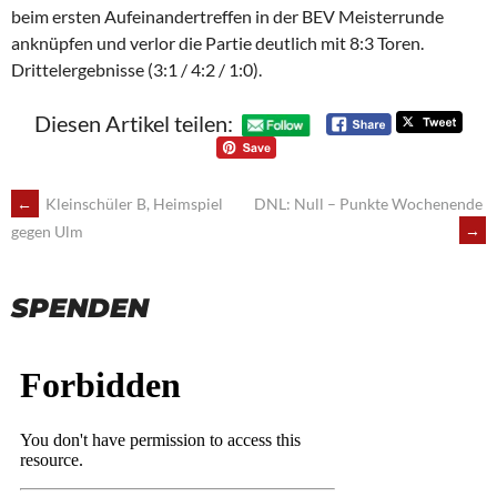
beim ersten Aufeinandertreffen in der BEV Meisterrunde
anknüpfen und verlor die Partie deutlich mit 8:3 Toren.
Drittelergebnisse (3:1 / 4:2 / 1:0).
Diesen Artikel teilen:
POST
←
Kleinschüler B, Heimspiel
DNL: Null – Punkte Wochenende
→
gegen Ulm
NAVIGATION
SPENDEN