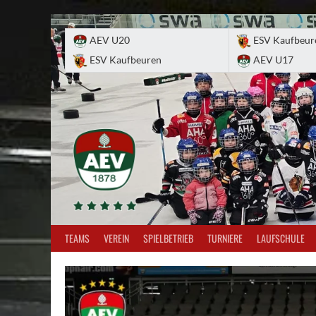
Skip
to
AEV U20
ESV Kaufbeur
content
ESV Kaufbeuren
AEV U17
TEAMS
VEREIN
SPIELBETRIEB
TURNIERE
LAUFSCHULE