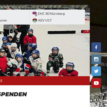
EHC 80 Nürnberg
uren
AEV U17
ER
SPENDEN