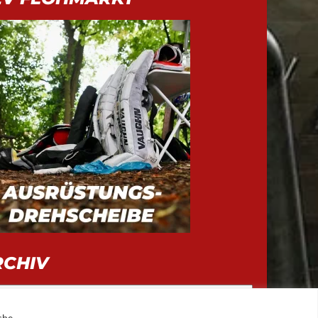
RCHIV
iv
che