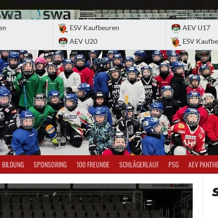
en
ESV Kaufbeuren
AEV U17
AEV U20
ESV Kaufbe
BILDUNG
SPONSORING
100 FREUNDE
SCHLÄGERLAUF
PSG
AEV PANTH