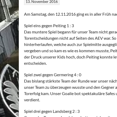
13. November 2016
Am Samstag, den 12.11.2016 ging es in aller Früh na
Spiel eins gegen Peiting 1 : 3
Das muntere Spiel begann für unser Team nicht gerade
Torentscheidungen nicht auf Seiten des AEV war. S
hinterherlaufen, welche auch zur Spielmitte ausge
vergeben und so kam es wie es kommen musste, Peitin
der Druck unserer Kids hoch, doch Peiting konnte let
entscheiden.
Spiel zwei gegen Germering 4 : 0
Das bislang stärkste Team der Runde war unser nächs
unser Team zu überzeugen wusste und den Gegner a
Torerfolg kam. Unser Goalie bot spektakuläre Safes
verdient.
Spiel drei gegen Landsberg 2 : 3