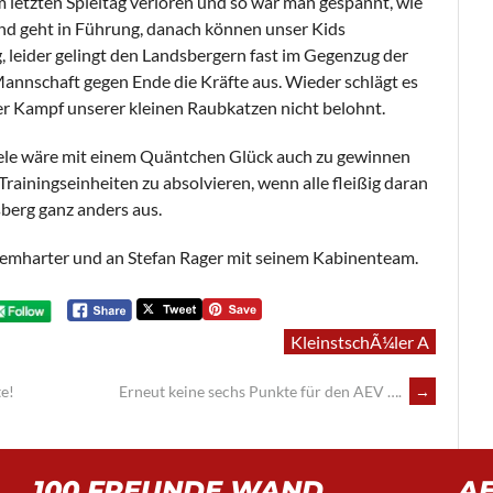
 letzten Spieltag verloren und so war man gespannt, wie
und geht in Führung, danach können unser Kids
, leider gelingt den Landsbergern fast im Gegenzug der
annschaft gegen Ende die Kräfte aus. Wieder schlägt es
 der Kampf unserer kleinen Raubkatzen nicht belohnt.
Spiele wäre mit einem Quäntchen Glück auch zu gewinnen
rainingseinheiten zu absolvieren, wenn alle fleißig daran
sberg ganz anders aus.
Demharter und an Stefan Rager mit seinem Kabinenteam.
KleinstschÃ¼ler A
e!
Erneut keine sechs Punkte für den AEV ….
→
100 FREUNDE WAND
A