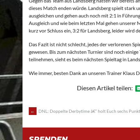
Gegen das Team aus Landsberg hatten wir bereits am
dieses Match enden würde. Landsberg spielt stark 
ausgleichen und gehen auch noch mit 2:1 in Führung
Ausgleich und wie beim letzten Mal gehen unserer M
kurz vor Schluss ein, 3:2 für Landsberg, leider wird
Das Fazit ist nicht schlecht, jedes der verlorenen 
gewesen. Bis zum nächsten Turnier sind noch einige T
teilnehmen, sieht es beim nächsten Spieltag in Land
Wie immer, besten Dank an unseren Trainer Klaus 
Diesen Artikel teilen:
POST
←
DNL: Doppelte Derbytime â€“ holt Euch sechs Punkt
NAVIGATION
SPENDEN