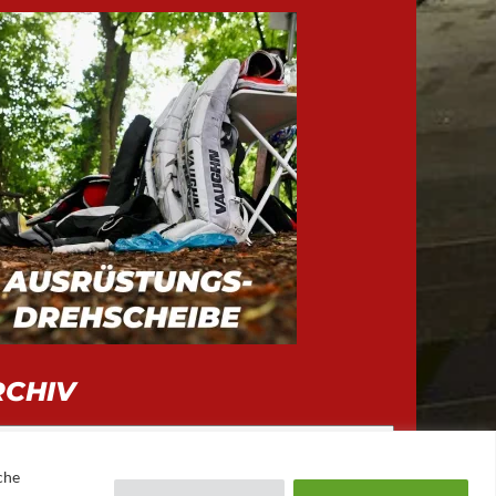
RCHIV
iv
che