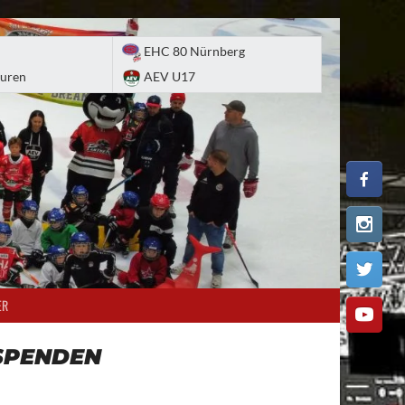
EHC 80 Nürnberg
uren
AEV U17
ER
SPENDEN