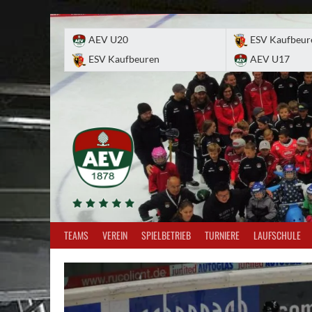
Skip
to
AEV U20
ESV Kaufbeur
content
ESV Kaufbeuren
AEV U17
TEAMS
VEREIN
SPIELBETRIEB
TURNIERE
LAUFSCHULE