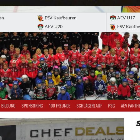
en
ESV Kaufbeuren
AEV U17
AEV U20
ESV Kaufbe
BILDUNG
SPONSORING
100 FREUNDE
SCHLÄGERLAUF
PSG
AEV PANTH