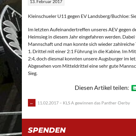
13. Februar 2017
Kleinschueler U11 gegen EV Landsberg/Buchloe: Sieg
Im letzten Aufeinandertreffen unseres AEV gegen de
Heimsieg in diesem Jahr eingefahren werden. Dabei 
Mannschaft und man konnte sich wieder zahlreiche 
1. Drittel mit einer 2:1 Führung in die Kabine. Im M
2:4, doch diesmal konnten unsere Augsburger im letz
Abgesehen vom Mitteldrittel eine sehr gute Mannsch
Sieg.
Diesen Artikel teilen:
POST
←
11.02.2017 – KLS A gewinnen das Panther-Derby
NAVIGATION
SPENDEN