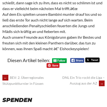
schießt, dann sage ich zu ihm, dass es nicht so schlimm ist und
dass er vielleicht beim nächsten Mal trifft.â€œ
Auf dem Eis spielten unsere Bambini munter drauf los und so
ließ das erste Tor auch nicht lange auf sich warten. Beim
anschließenden Penaltyschießen feuerten die Jungs und
Mädls sich kräftig an und fieberten mit.
Auch unsere Freunde aus Königsbrunn gaben ihr Bestes und
freuten sich mit den kleinen Panthern darüber, das tun zu
können, was ihnen Spaß macht â€“ Eishockeyspielen!
Diesen Artikel teilen:
POST
←
BEV: 2. Überregionales
DNL Ein Trio rockt die Liga –
Auszug aus der AZ
→
Stützpunktturnier in Füssen
NAVIGATION
SPENDEN