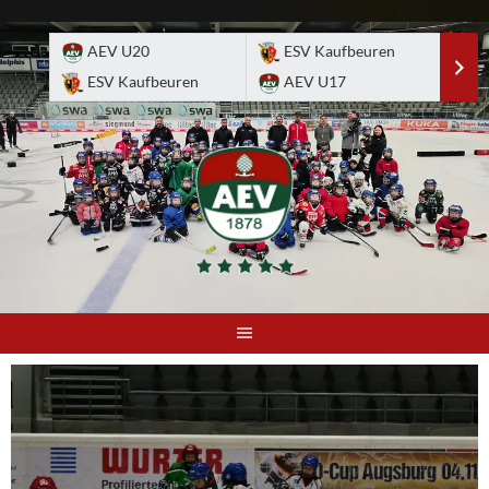
Skip
to
AEV U20
ESV Kaufbeuren
E
content
ESV Kaufbeuren
AEV U17
A