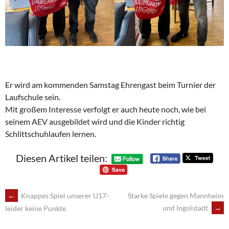
Er wird am kommenden Samstag Ehrengast beim Turnier der
Laufschule sein.
Mit großem Interesse verfolgt er auch heute noch, wie bei
seinem AEV ausgebildet wird und die Kinder richtig
Schlittschuhlaufen lernen.
Diesen Artikel teilen:
POST
←
Knappes Spiel unserer U17-
Starke Spiele gegen Mannheim
und Ingolstadt
→
leider keine Punkte
NAVIGATION