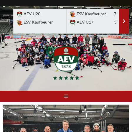
Skip
to
AEV U20
ESV Kaufbeuren
7
E
content
ESV Kaufbeuren
AEV U17
3
A