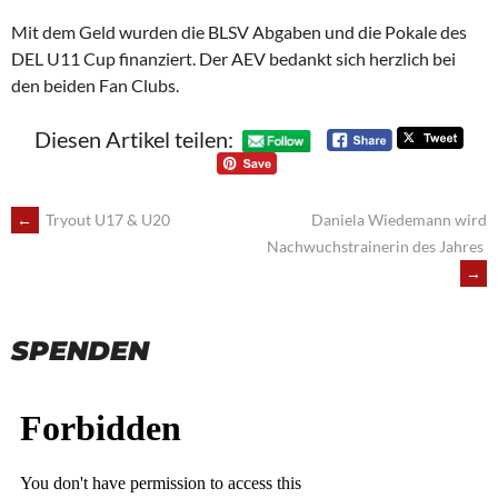
Mit dem Geld wurden die BLSV Abgaben und die Pokale des
DEL U11 Cup finanziert. Der AEV bedankt sich herzlich bei
den beiden Fan Clubs.
Diesen Artikel teilen:
POST
←
Tryout U17 & U20
Daniela Wiedemann wird
Nachwuchstrainerin des Jahres
NAVIGATION
→
SPENDEN